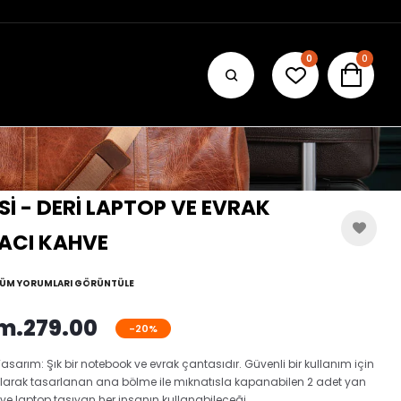
0
0
Sİ - DERİ LAPTOP VE EVRAK
 ACI KAHVE
ÜM YORUMLARI GÖRÜNTÜLE
m.279.00
-20%
Tasarım: Şık bir notebook ve evrak çantasıdır. Güvenli bir kullanım için
 olarak tasarlanan ana bölme ile mıknatısla kapanabilen 2 adet yan
 ve laptop taşıyan her insanın kullanabileceği...