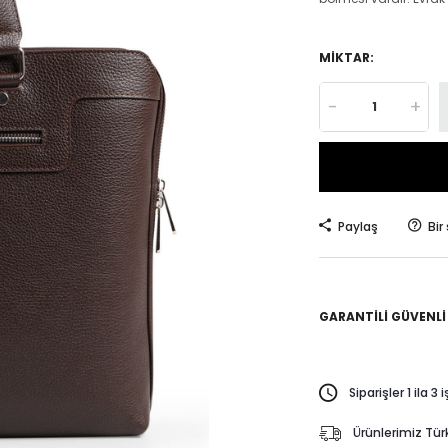
MIKTAR:
-
+
Paylaş
Bir
GARANTILI GÜVENLI
Siparişler 1 ila 3
Ürünlerimiz Türk