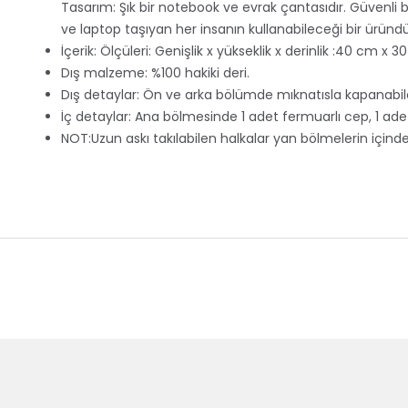
Tasarım: Şık bir notebook ve evrak çantasıdır. Güvenli 
ve laptop taşıyan her insanın kullanabileceği bir üründür.
İçerik: Ölçüleri: Genişlik x yükseklik x derinlik :40 cm x 
Dış malzeme: %100 hakiki deri.
Dış detaylar: Ön ve arka bölümde mıknatısla kapanabil
İç detaylar: Ana bölmesinde 1 adet fermuarlı cep, 1 ad
NOT:Uzun askı takılabilen halkalar yan bölmelerin içind