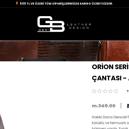
500 TL VE ÜZERİ TÜM SİPARİŞLERİNİZDE KARGO ÜCRETSİZDİR.
ORİON SERİ
ÇANTASI -
T
m.349.00
Hakiki Dana Derisidir
körüklü ve fermuarlı
bölmesi vardır. Evrak