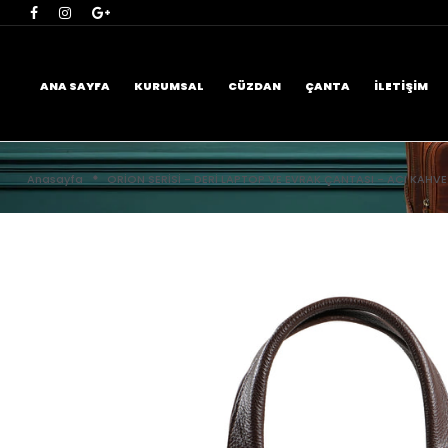
ANA SAYFA
KURUMSAL
CÜZDAN
ÇANTA
İLETIŞIM
Anasayfa
ORİON SERİSİ - DERİ LAPTOP VE EVRAK ÇANTASI - ACI KAHVE