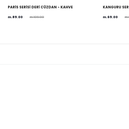
PARİS SERİSİ DERİ CÜZDAN - KAHVE
KANGURU SERİ
m.89.00
m.109.00
m.69.00
m.